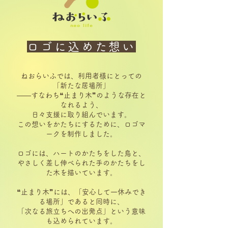
ロゴ
に
込めた
想い
ねおらいふでは、利用者様にとっての
「新たな居場所」
——すなわち❝止まり木❞のような存在と
なれるよう、
日々支援に取り組んでいます。
この想いをかたちにするために、ロゴマ
ークを制作しました。
ロゴには、ハートのかたちをした鳥と、
やさしく差し伸べられた手のかたちをし
た木を描いています。
❝止まり木❞には、「安心して一休みでき
る場所」であると同時に、
「次なる旅立ちへの出発点」という意味
も込められています。