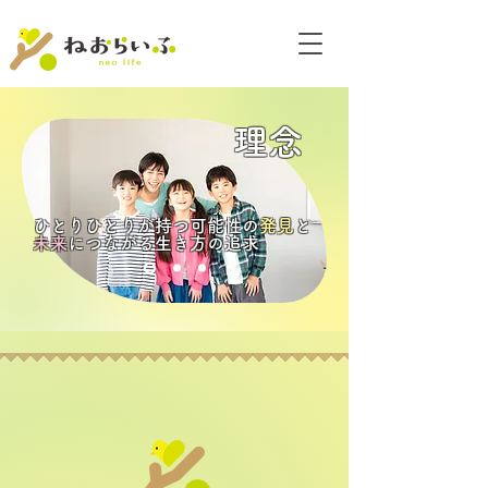
理念
ひとりひとりが持つ可能性の
発見
と
未来
につながる生き方の追求